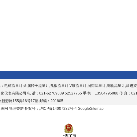
品：
电磁流量计,金属转子流量计,孔板流量计,V锥流量计,涡街流量计,涡轮流量计,旋进
表有限公司 电 话：021-62769389 52527765 手 机：13564795088 传 真：021-
新源路155弄16号17层 邮编：201805
仪表网
管理登陆
备案号：沪ICP备14007232号-4
GoogleSitemap