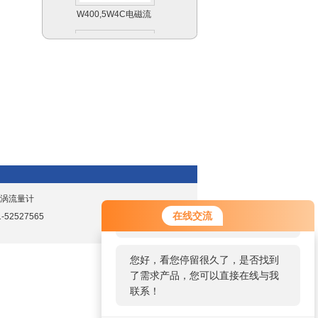
W400,5W4C电磁流
量计
7F2C涡街流量计
旋涡流量计
您好！欢迎前来咨询，很高兴为您
PMP731压力变送器
在线交流
52527565
服务，请问您要咨询什么问题呢？
您好，看您停留很久了，是否找到
了需求产品，您可以直接在线与我
联系！
STD810差压变送器