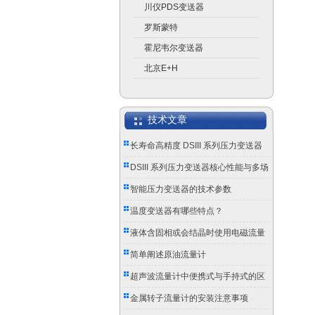
川仪PDS变送器
罗斯蒙特
霍尼韦尔变送器
北京E+H
技术文章
长寿命高精度 DSIII 系列压力变送器
成工业测控优选
DSIII 系列压力变送器核心性能与多场
景应用实践
智能压力变送器的技术参数
温度变送器有哪些特点？
液体含固相或会结晶时使用电磁流量
计的注意事项
简单阐述原油流量计
超声波流量计中便携式与手持式的区
别
金属转子流量计的安装注意事项