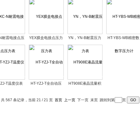
-N耐震电接点压
YEX膜盒电接点压力
YN，YN-B耐震压力
HT-YBS-WB精密数
力表
表
表
字压力计
YZJ-T温度仪表
HT-YZJ-T全自动压
HT908E液晶流量积
自动校验系统
力校验系统
算仪
共 567 条记录，当前 21 / 21 页
首页
上一页
下一页 末页 跳转到第
页