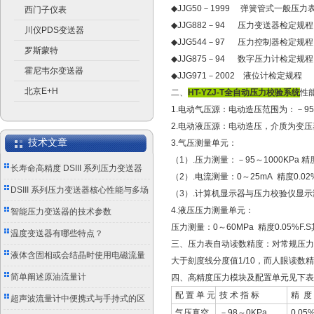
◆JJG50－1999 弹簧管式一般压
西门子仪表
◆JJG882－94 压力变送器检定规程
川仪PDS变送器
◆JJG544－97 压力控制器检定规程
罗斯蒙特
◆JJG875－94 数字压力计检定规程
霍尼韦尔变送器
◆JJG971－2002 液位计检定规程
北京E+H
二、
HT-YZJ-T全自动压力校验系统
性
1.电动气压源：电动造压范围为：－95
2.电动液压源：电动造压，介质为变压
技术文章
3.气压测量单元：
（1）.压力测量：－95～1000KPa 精
长寿命高精度 DSIII 系列压力变送器
（2）.电流测量：0～25mA 精度0.02%
成工业测控优选
DSIII 系列压力变送器核心性能与多场
（3）.计算机显示器与压力校验仪显
4.液压压力测量单元：
景应用实践
智能压力变送器的技术参数
压力测量：0～60MPa 精度0.05%
温度变送器有哪些特点？
三、压力表自动读数精度：对常规压力
液体含固相或会结晶时使用电磁流量
大于刻度线分度值1/10，而人眼读数精度
计的注意事项
简单阐述原油流量计
四、高精度压力模块及配置单元见下表
配 置 单 元
技 术 指 标
精 度
超声波流量计中便携式与手持式的区
气压真空
－98～0KPa
0.05%