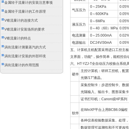
别
金属转子流量计的安装注意事项
0～25KPa
0.05%
气压压力
金属转子流量计的工作原理
0～600KPa
0.05%
V锥流量计的连接方式
0～6MPa
0.05%
液压压力
0～40（60）MPa
0.05%
V锥流量计安装场所的要求
电流测量
0～25.000mA
0.02%
V锥流量计的特点
电源输出
DC24V/30mA
0.05%
涡街流量计测量蒸汽的方式
五、计算机主机配置采用进口工控主板以
涡街流量计安装的外部环境
文界面，功能*，操作简单，能程控自
六、HT-YZJ-T全自动压力校验台系
涡街流量计的作用范围
主控计算机：研祥工控机，配置P4双
硬件
光驱/17″液晶。
采集控制卡：步进控制卡、数据采
光隔输入、输出卡、图形采集卡
证书打印机：Canon或HP系列
在WinXP平台上用BCB6.0编
软件
各种仪表校验数据采集、处理，
数据管理可追溯性和不可更改性