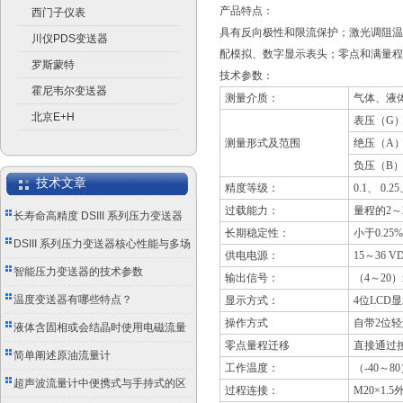
产品特点：
西门子仪表
具有反向极性和限流保护；激光调阻温
川仪PDS变送器
配模拟、数字显示表头；零点和满量
罗斯蒙特
技术参数：
霍尼韦尔变送器
测量介质：
气体、液体
北京E+H
表压（G）--
测量形式及范围
绝压（A）--
负压（B）--
技术文章
精度等级：
0.1
、 0.25
过载能力：
量程的2～
长寿命高精度 DSIII 系列压力变送器
长期稳定性：
小于0.25
成工业测控优选
DSIII 系列压力变送器核心性能与多场
供电电源：
15
～36 
景应用实践
智能压力变送器的技术参数
输出信号：
（4
～20
温度变送器有哪些特点？
显示方式：
4
位LCD
操作方式
自带2位
液体含固相或会结晶时使用电磁流量
零点量程迁移
直接通过
计的注意事项
简单阐述原油流量计
工作温度：
（-40～8
超声波流量计中便携式与手持式的区
过程连接：
M20×1.5