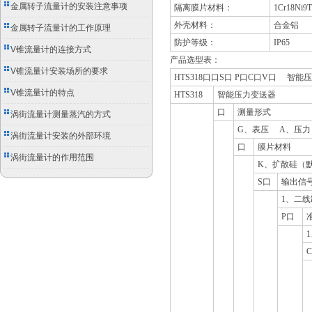
别
金属转子流量计的安装注意事项
隔离膜片材料：
1Cr18Ni9T
外壳材料：
合金铝
金属转子流量计的工作原理
防护等级：
IP65
V锥流量计的连接方式
产品选型表：
V锥流量计安装场所的要求
HTS318
口口S口 P口C口V口 智能
V锥流量计的特点
HTS318
智能压力变送器
口
测量形式
涡街流量计测量蒸汽的方式
G
、表压 A、压力
涡街流量计安装的外部环境
口
膜片材料
涡街流量计的作用范围
K
、扩散硅（默
S
口
输出信
1
、二线
P
口
1
C