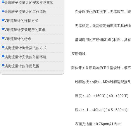
别
金属转子流量计的安装注意事项
金属转子流量计的工作原理
在介质变化的工况下，无需调节、即
V锥流量计的连接方式
无需标定，无需特定知识或工具(例如
V锥流量计安装场所的要求
V锥流量计的特点
坚固耐用的不锈钢(316L)材质，具有
涡街流量计测量蒸汽的方式
应用领域
涡街流量计安装的外部环境
涡街流量计的作用范围
限位开关采用紧凑的卫生型设计，带不
过程连接：螺纹，M24过程适配接头，DI
温度：-40...+150°C (-40...+302°F)
压力：-1...+40bar (-14.5...580psi)
表面光洁度：0.76µm或1.5µm