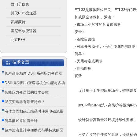
西门子仪表
FTL33是液体限位开关。FTL33专
川仪PDS变送器
护或泵空转保护。紧凑：
罗斯蒙特
- 市场上小尺寸的音叉传感器
霍尼韦尔变送器
安全：
- 连续自监控
北京E+H
- 可靠开关动作，不受介质属性的影响
简单：
- 无需标定或调节
技术文章
- 即插即用
长寿命高精度 DSIII 系列压力变送器
优势
成工业测控优选
DSIII 系列压力变送器核心性能与多场
设计用于卫生型应用场合，特别是食品
景应用实践
智能压力变送器的技术参数
温度变送器有哪些特点？
耐CIP和SIP清洗 - 高防护等级为IP69
液体含固相或会结晶时使用电磁流量
设计符合高质量和环境持续性要求，自监
计的注意事项
简单阐述原油流量计
超声波流量计中便携式与手持式的区
不受介质特性变换的影响，提供精确