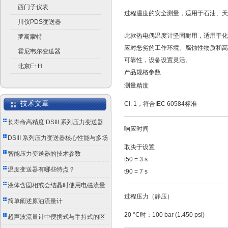
西门子仪表
过程温度的安全测量，适用于石油、天
川仪PDS变送器
此款热电偶温度计坚固耐用，适用于化
罗斯蒙特
应对恶劣的工作环境、腐蚀性物质和高
霍尼韦尔变送器
可靠性，设备设置灵活。
北京E+H
产品规格参数
测量精度
技术文章
Cl. 1，符合IEC 60584标准
长寿命高精度 DSIII 系列压力变送器
响应时间
成工业测控优选
DSIII 系列压力变送器核心性能与多场
取决于设置
景应用实践
智能压力变送器的技术参数
t50 = 3 s
温度变送器有哪些特点？
t90 = 7 s
液体含固相或会结晶时使用电磁流量
过程压力（静压）
计的注意事项
简单阐述原油流量计
20 °C时：100 bar (1.450 psi)
超声波流量计中便携式与手持式的区