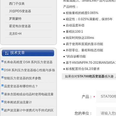
和集成能力。SmartLine产品可以
西门子仪表
产品特性：
川仪PDS变送器
● 校验量程的精度0.065%
罗斯蒙特
● 稳定性：0.025%满量程，保持5年
● 自动温度补偿
霍尼韦尔变送器
● 量程比100:1
北京E+H
● 响应时间快达100ms
● 易于使用和直观的显示功能
● 外部零位、量程和组态功能
技术文章
● *的自诊断功能
长寿命高精度 DSIII 系列压力变送器
● 基于ANSI/NFPA 70-202和ANSI
● 标准配置符合SIL2/3要求
成工业测控优选
DSIII 系列压力变送器核心性能与多场
如果你对
STA700绝压变送器
感兴趣
景应用实践
智能压力变送器的技术参数
温度变送器有哪些特点？
液体含固相或会结晶时使用电磁流量
产品：
计的注意事项
简单阐述原油流量计
超声波流量计中便携式与手持式的区
您的单位：