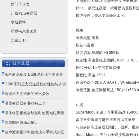
罗斯蒙特 3051S 高静差压变送器按设计可承
西门子仪表
件中。 该变送器是一款可提供差压和温
川仪PDS变送器
接连接件，能承受高静压工况。
罗斯蒙特
规格
霍尼韦尔变送器
测量类型 压差
北京E+H
压差与温度
精度 高达量程的 ±0.055%
稳定性 高达量程上限的 ±0.35 (URL)
技术文章
质保 长达 15 年的有限保修
长寿命高精度 DSIII 系列压力变送器
量程比 高达 150:1
通讯协议 4-20 mA HART，Wireless
成工业测控优选
DSIII 系列压力变送器核心性能与多场
测量范围 差压测量高达 150 psi (623 ba
景应用实践
智能压力变送器的技术参数
温度变送器有哪些特点？
功能
SuperModule 设计可承受高达 15000 p
液体含固相或会结晶时使用电磁流量
多变量变送器可进行压差与温度测量
计的注意事项
简单阐述原油流量计
与目前的高压变送器相比，创新、紧凑和
超声波流量计中便携式与手持式的区
SuperModule 平台为全焊接式密