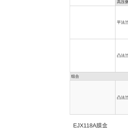
高压
平法
凸法
组合
凸法
EJX118A膜盒