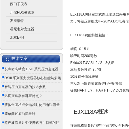
西门子仪表
川仪PDS变送器
EJX118A隔膜密封式差压变送器
罗斯蒙特
力，将差压转换成4～20mA DC
霍尼韦尔变送器
EJX118A功能特性包括：
北京E+H
精度±0.15％
响应时间200毫秒
技术文章
Exida和TUV SIL2 / SIL3认证
长寿命高精度 DSIII 系列压力变送器
本地参数设置（LPS）
10段信号曲线表征
成工业测控优选
DSIII 系列压力变送器核心性能与多场
主动对毛细管填充液进行密度补偿
景应用实践
智能压力变送器的技术参数
提供HART 5/7、HART(1~5V DC
温度变送器有哪些特点？
液体含固相或会结晶时使用电磁流量
EJX118A概述
计的注意事项
简单阐述原油流量计
超声波流量计中便携式与手持式的区
详细规格请参阅“资料下载”选项卡下的