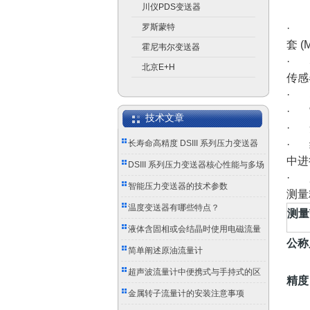
川仪PDS变送器
罗斯蒙特
· 
套 (
霍尼韦尔变送器
· 
北京E+H
传感
· 
· 
技术文章
· 
长寿命高精度 DSIII 系列压力变送器
· 
中进
成工业测控优选
DSIII 系列压力变送器核心性能与多场
· 
景应用实践
智能压力变送器的技术参数
测量
温度变送器有哪些特点？
测量
液体含固相或会结晶时使用电磁流量
公称
计的注意事项
简单阐述原油流量计
超声波流量计中便携式与手持式的区
精度
别
金属转子流量计的安装注意事项