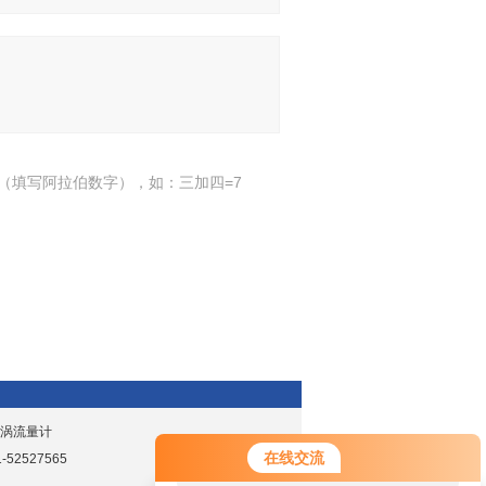
（填写阿拉伯数字），如：三加四=7
旋涡流量计
您好！欢迎前来咨询，很高兴为您
在线交流
52527565
服务，请问您要咨询什么问题呢？