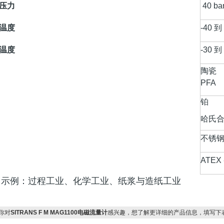
压力
40 ba
温度
-40
到
温度
-30
到
陶瓷
PFA
铂
哈氏
不锈
ATEX -
用示例：过程工业、化学工业、纸浆与造纸工业
你对
SITRANS F M MAG1100电磁流量计
感兴趣，想了解更详细的产品信息，填写下