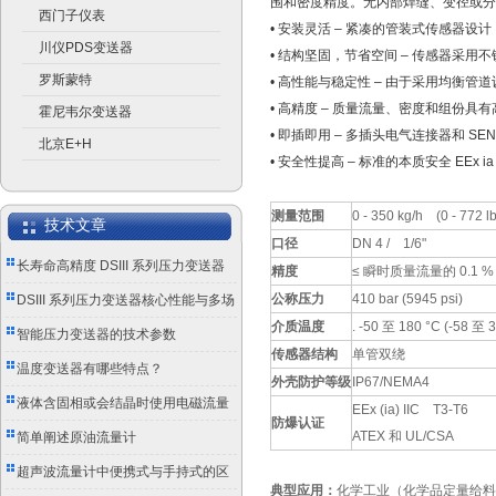
围和密度精度。无内部焊缝、变径或分
西门子仪表
• 安装灵活 – 紧凑的管装式传感器设计，尺寸仅
川仪PDS变送器
• 结构坚固，节省空间 – 传感器采用
罗斯蒙特
• 高性能与稳定性 – 由于采用均衡
• 高精度 – 质量流量、密度和组份具
霍尼韦尔变送器
• 即插即用 – 多插头电气连接器和 S
北京E+H
• 安全性提高 – 标准的本质安全 EEx ia
测量范围
0 - 350 kg/h (0 - 772 lb
技术文章
口径
DN 4 / 1/6"
长寿命高精度 DSIII 系列压力变送器
精度
≤ 瞬时质量流量的 0.1 %
成工业测控优选
公称压力
410 bar (5945 psi)
DSIII 系列压力变送器核心性能与多场
介质温度
. -50 至 180 °C (-58 至 3
景应用实践
智能压力变送器的技术参数
传感器结构
单管双绕
温度变送器有哪些特点？
外壳防护等级
IP67/NEMA4
液体含固相或会结晶时使用电磁流量
EEx (ia) IIC T3-T6
防爆认证
计的注意事项
ATEX 和 UL/CSA
简单阐述原油流量计
超声波流量计中便携式与手持式的区
典型应用：
化学工业（化学品定量给料