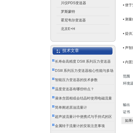
川仪PDS变送器
• 便
罗斯蒙特
• 测
霍尼韦尔变送器
北京E+H
• 提
• 声
技术文章
长寿命高精度 DSIII 系列压力变送器
• 内
成工业测控优选
DSIII 系列压力变送器核心性能与多场
范围 0
景应用实践
智能压力变送器的技术参数
环境
温度变送器有哪些特点？
金属安装
液体含固相或会结晶时使用电磁流量
输
计的注意事项
简单阐述原油流量计
证
超声波流量计中便携式与手持式的区
如果
别
金属转子流量计的安装注意事项