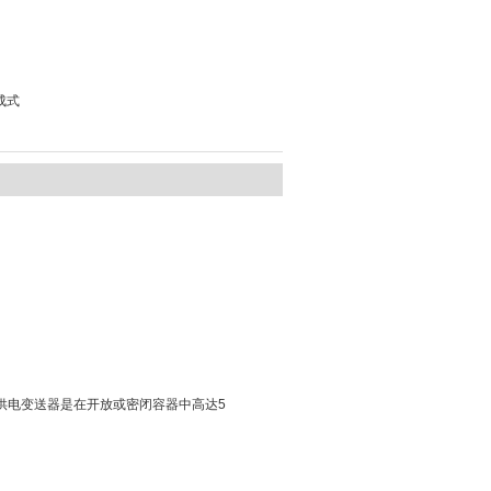
成式
回路供电变送器是在开放或密闭容器中高达5