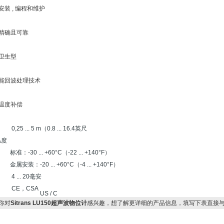
于安装 , 编程和维护
量精确且可靠
供卫生型
智能回波处理技术
置温度补偿
,25 ... 5 m（0.8 ... 16.4英尺
温度
标准：-30 ... +60°C（-22 ... +140°F）
：-20 ... +60°C（-4 ... +140°F）
出
4 ... 20毫安
书
CE，CSA
US / C
你对
Sitrans LU150超声波物位计
感兴趣，想了解更详细的产品信息，填写下表直接