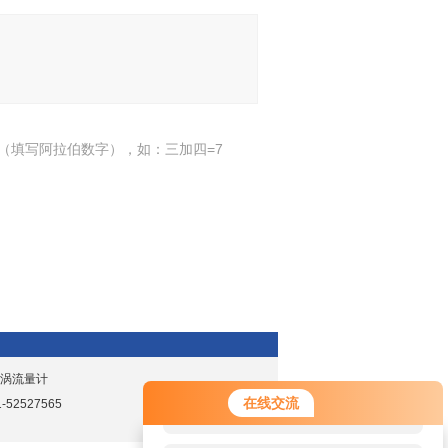
（填写阿拉伯数字），如：三加四=7
旋涡流量计
您好！欢迎前来咨询，很高兴为您
在线交流
52527565
服务，请问您要咨询什么问题呢？