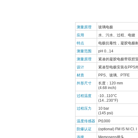
测量原理
玻璃电极
应用
水、污水、过程、电镀
特点
电极抗毒性，凝胶电极耐污
测量范围
pH 0...14
测量原理
紧凑的凝胶电极带双腔室
设计
紧凑型电极安装在PPS外
材质
PPS、玻璃、PTFE
外形尺寸
长度：120 mm
(4.68 inch)
过程温度
-10...110°C
(14...230°F)
过程压力
10 bar
(145 psi)
温度传感器
Pt1000
防爆认证
(optional) FM IS NI Cl. 
连接
Memosens接头