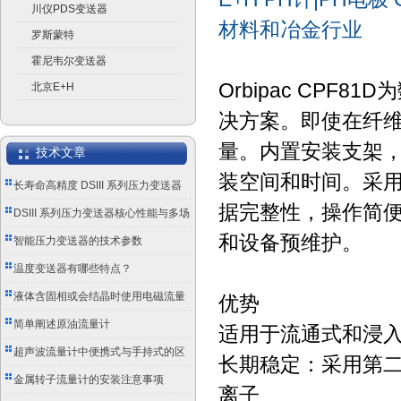
川仪PDS变送器
材料和冶金行业
罗斯蒙特
霍尼韦尔变送器
Orbipac CP
北京E+H
决方案。即使在纤
量。内置安装支架
技术文章
装空间和时间。采用M
长寿命高精度 DSIII 系列压力变送器
据完整性，操作简
成工业测控优选
DSIII 系列压力变送器核心性能与多场
和设备预维护。
景应用实践
智能压力变送器的技术参数
温度变送器有哪些特点？
液体含固相或会结晶时使用电磁流量
优势
计的注意事项
简单阐述原油流量计
适用于流通式和浸
超声波流量计中便携式与手持式的区
长期稳定：采用第二
别
金属转子流量计的安装注意事项
离子