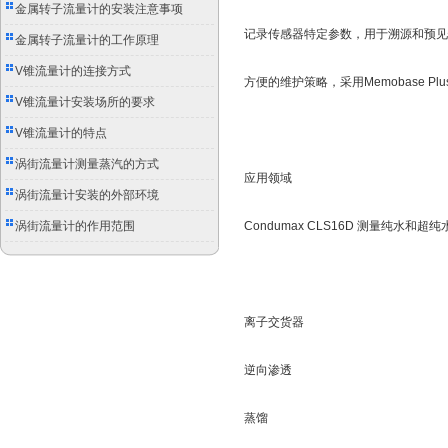
别
金属转子流量计的安装注意事项
记录传感器特定参数，用于溯源和预见
金属转子流量计的工作原理
V锥流量计的连接方式
方便的维护策略，采用Memobase P
V锥流量计安装场所的要求
V锥流量计的特点
涡街流量计测量蒸汽的方式
应用领域
涡街流量计安装的外部环境
涡街流量计的作用范围
Condumax CLS16D 测量纯水
离子交货器
逆向渗透
蒸馏