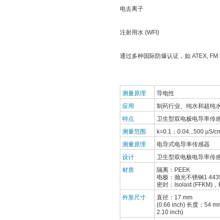
电去离子
注射用水 (WFI)
通过多种国际防爆认证，如 ATEX, FM
测量原理
导电性
应用
制药行业、纯水和超纯
特点
卫生型双电极电导率传
测量范围
k=0.1：0.04...500 µS/c
测量原理
电导式电导率传感器
设计
卫生型双电极电导率传感
材质
隔离：PEEK
电极：抛光不锈钢1.443
密封：Isolast (FFKM
外形尺寸
直径：17 mm
(0.66 inch) 长度：54 
2.10 inch)