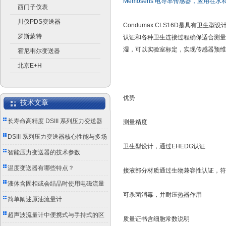
Memosens 电导率传感器，应用在
西门子仪表
川仪PDS变送器
Condumax CLS16D是具有
罗斯蒙特
认证和各种卫生连接过程确保适合测量过
湿，可以实验室标定，实现传感器预维
霍尼韦尔变送器
北京E+H
优势
技术文章
长寿命高精度 DSIII 系列压力变送器
测量精度
成工业测控优选
DSIII 系列压力变送器核心性能与多场
卫生型设计，通过EHEDG认证
景应用实践
智能压力变送器的技术参数
温度变送器有哪些特点？
接液部分材质通过生物兼容性认证，符合USP
液体含固相或会结晶时使用电磁流量
可杀菌消毒，并耐压热器作用
计的注意事项
简单阐述原油流量计
超声波流量计中便携式与手持式的区
质量证书含细胞常数说明