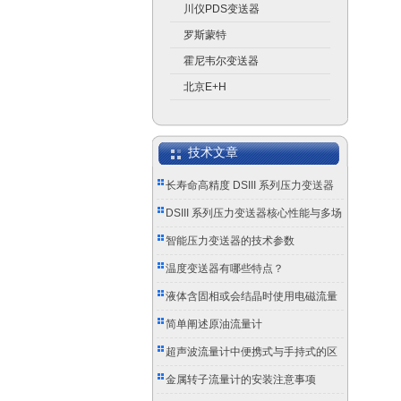
川仪PDS变送器
罗斯蒙特
霍尼韦尔变送器
北京E+H
技术文章
长寿命高精度 DSIII 系列压力变送器
成工业测控优选
DSIII 系列压力变送器核心性能与多场
景应用实践
智能压力变送器的技术参数
温度变送器有哪些特点？
液体含固相或会结晶时使用电磁流量
计的注意事项
简单阐述原油流量计
超声波流量计中便携式与手持式的区
别
金属转子流量计的安装注意事项