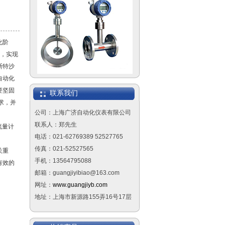
化阶
为，实现
压力变送器
斯特沙
自动化
要坚固
联系我们
求，并
公司：上海广济自动化仪表有限公司
联系人：郑先生
流量计
智能配电器
电话：021-62769389 52527765
传真：021-52527565
关重
手机：13564795088
有效的
邮箱：guangjiyibiao@163.com
网址：
www.guangjiyb.com
地址：上海市新源路155弄16号17层
智能隔离器