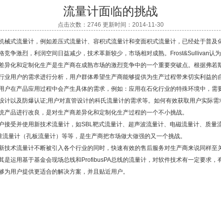
流量计面临的挑战
点击次数：2746 更新时间：2014-11-30
机械式流量计，例如差压式流量计、容积式流量计和变面积式流量计，已经处于普及
格竞争激烈，利润空间日益减少，技术革新较少，市场相对成熟。Frost&Sullivan认
差异化和定制化生产是生产商在成熟市场的激烈竞争中的一个重要突破点。根据弗若
行业用户的需求进行分析，用户群体希望生产商能够提供为生产过程带来切实利益的
用户在产品应用过程中会产生具体的需求，例如：应用在石化行业的特殊环境中，需
设计以及防爆认证;用户对直管设计的科氏流量计的需求等。如何有效获取用户实际需
统产品进行改良，是对生产商差异化和定制化生产过程的一个不小挑战。
户接受并使用新技术流量计，如SBL靶式流量计、超声波流量计、电磁流量计、质量
锥流量计（孔板流量计）等等，是生产商把市场做大做强的又一个挑战。
新技术流量计不断被引入各个行业的同时，快速有效的售后服务对生产商来说同样至
其是运用基于基金会现场总线和ProfibusPA总线的流量计，对软件技术有一定要求，
够为用户提供更适合的解决方案，并且贴近用户。