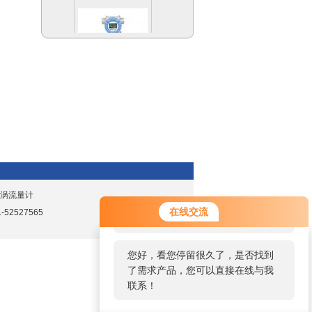
霍尼韦尔
STD720/STD725
W400,5W4C电磁流
量计
旋涡流量计
您好！欢迎前来咨询，很高兴为您
在线交流
52527565
服务，请问您要咨询什么问题呢？
您好，看您停留很久了，是否找到
了需求产品，您可以直接在线与我
7F2C涡街流量计
联系！