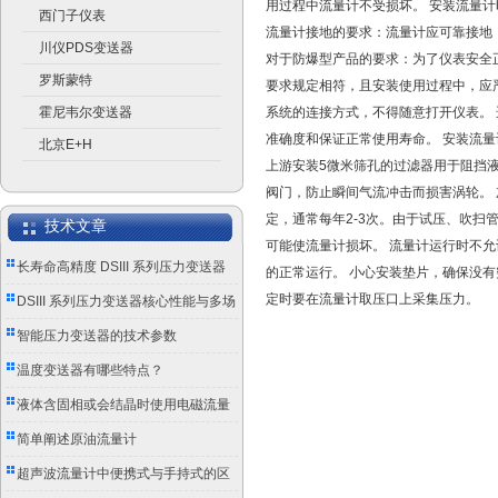
用过程中流量计不受损坏。 安装流量
西门子仪表
流量计接地的要求：流量计应可靠接地
川仪PDS变送器
对于防爆型产品的要求：为了仪表安全
罗斯蒙特
要求规定相符，且安装使用过程中，应
霍尼韦尔变送器
系统的连接方式，不得随意打开仪表。
准确度和保证正常使用寿命。 安装流
北京E+H
上游安装5微米筛孔的过滤器用于阻挡
阀门，防止瞬间气流冲击而损害涡轮。
定，通常每年2-3次。由于试压、吹扫
技术文章
可能使流量计损坏。 流量计运行时不允
长寿命高精度 DSIII 系列压力变送器
的正常运行。 小心安装垫片，确保没有
定时要在流量计取压口上采集压力。
成工业测控优选
DSIII 系列压力变送器核心性能与多场
景应用实践
智能压力变送器的技术参数
温度变送器有哪些特点？
液体含固相或会结晶时使用电磁流量
计的注意事项
简单阐述原油流量计
超声波流量计中便携式与手持式的区